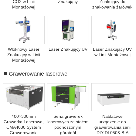
CO2 w Linii
Znakujący
Znakujący do
Montażowej
znakowania żarówek
Włóknowy Laser
Laser Znakujący UV
Laser Znakujący UV
Znakujący w Linii
w Linii Montażowej
Montażowej
Grawerowanie laserowe
400×300mm
Seria grawerek
Nablatowe
Grawerka Laserowa,
laserowych ze stołem
urządzenie do
CMA4030 System
podnoszonym
grawerowania serii
Grawerowania
góra/dół
DIY DL0503-B-A