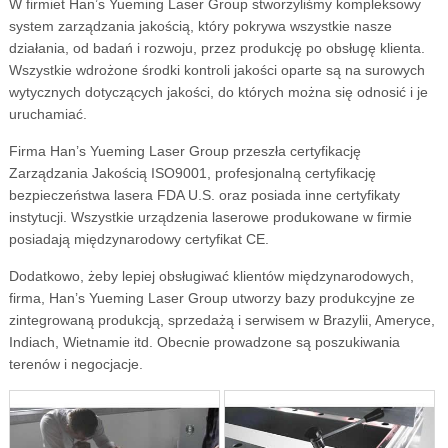
W firmiet Han’s Yueming Laser Group stworzyliśmy kompleksowy
system zarządzania jakością, który pokrywa wszystkie nasze
działania, od badań i rozwoju, przez produkcję po obsługę klienta.
Wszystkie wdrożone środki kontroli jakości oparte są na surowych
wytycznych dotyczących jakości, do których można się odnosić i je
uruchamiać.
Firma Han’s Yueming Laser Group przeszła certyfikację
Zarządzania Jakością ISO9001, profesjonalną certyfikację
bezpieczeństwa lasera FDA U.S. oraz posiada inne certyfikaty
instytucji. Wszystkie urządzenia laserowe produkowane w firmie
posiadają międzynarodowy certyfikat CE.
Dodatkowo, żeby lepiej obsługiwać klientów międzynarodowych,
firma, Han’s Yueming Laser Group utworzy bazy produkcyjne ze
zintegrowaną produkcją, sprzedażą i serwisem w Brazylii, Ameryce,
Indiach, Wietnamie itd. Obecnie prowadzone są poszukiwania
terenów i negocjacje.