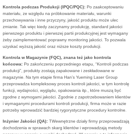
Kontrola podczas Produkcji (IPQC/PQC):
Po zaakceptowaniu
materiału, ze względu na próbkowanie materiału, warunki
przechowywania i inne przyczyny, jakość produktu może ulec
zmianie. Tak więc kiedy zaczynamy produkcję, standard jakości
pierwszego produktu i pierwszej partii produkcyjnej jest wymagany
żeby zaimplementować poprawny monitoring jakości. To pozwala
uzyskać wyższą jakość oraz niższe koszty produkcji.
Kontrola w Magazynie (FQC), znana też jako kontrola
końcowa:
Po zakończeniu poprzedniego etapu, “Kontroli podczas
produkcji”, produkty zostają zapakowane i zeskładowane w
magazynie. Na tym etapie firma Han’s Yueming Laser Group
przeprowadza kompleksowy proces kontroli jakości, w tym kontrolę
funkcji, wydajności, wyglądu, opakowania itp., które muszą być
zgodne z wymogami jakości. Zgodnie z zapotrzebowaniem klientów
i wymaganymi procedurami kontroli produkcji, firma może w razie
potrzeby wprowadzić bardziej rygorystyczne procedury kontrolne.
Inżynier Jakości (QA):
TWewnętrzne działy firmy przeprowadzają
dochodzenia w sprawach skarg klientów i wprowadzają metody