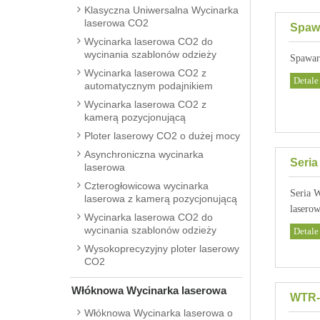
Klasyczna Uniwersalna Wycinarka
laserowa CO2
Spaw
Wycinarka laserowa CO2 do
wycinania szablonów odzieży
Spawar
Wycinarka laserowa CO2 z
Detale
automatycznym podajnikiem
Wycinarka laserowa CO2 z
kamerą pozycjonującą
Ploter laserowy CO2 o dużej mocy
Asynchroniczna wycinarka
Seri
laserowa
Czterogłowicowa wycinarka
Seria 
laserowa z kamerą pozycjonującą
lasero
Wycinarka laserowa CO2 do
wycinania szablonów odzieży
Detale
Wysokoprecyzyjny ploter laserowy
CO2
Włóknowa Wycinarka laserowa
WTR-
Włóknowa Wycinarka laserowa o