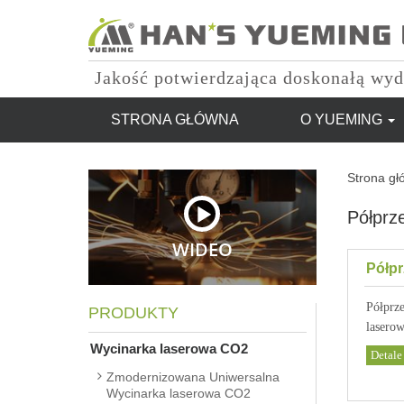
Jakość potwierdzająca doskonałą wyd
STRONA GŁÓWNA
O YUEMING
Strona gł
Półprz
WIDEO
Półp
Półprz
PRODUKTY
lasero
Wycinarka laserowa CO2
Detale
Zmodernizowana Uniwersalna
Wycinarka laserowa CO2