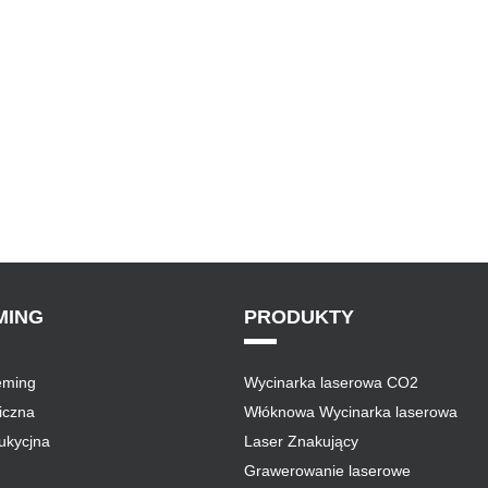
MING
PRODUKTY
eming
Wycinarka laserowa CO2
niczna
Włóknowa Wycinarka laserowa
ukycjna
Laser Znakujący
Grawerowanie laserowe