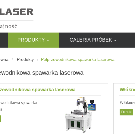
ajność
PRODUKTY
GALERIA PRÓBEK
ówna
Produkty
Półprzewodnikowa spawarka laserowa
ewodnikowa spawarka laserowa
rzewodnikowa spawarka laserowa
Włókn
ewodnikowa spawarka
Włóknow
wa
Detale