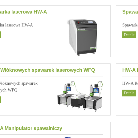
arka laserowa HW-A
Spawa
ka laserowa HW-A
Spawark
Detale
a Włóknowych spawarek laserowych WFQ
HW-A 
Włóknowych spawarek
HW-A Rę
wych WFQ
Detale
A Manipulator spawalniczy