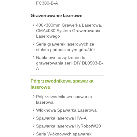
FC300-B-A
Grawerowanie laserowe
400×300mm Grawerka Laserowa,
CMA4030 System Grawerowania
Laserowego
Seria grawerek laserowych ze
stołem podnoszonym góra/dół
Nablatowe urządzenie do
grawerowania serii DIY DL0503-B-
A
Półprzewodnikowa spawarka
laserowa
Półprzewodnikowa spawarka
laserowa
Włóknowa Spawarka Laserowa
Spawarka laserowa HW-A
Spawarka laserowa HyRobotW20
Seria Włóknowych spawarek